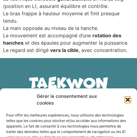
(position en L), assurant équilibre et contrôle.
Le bras frappe à hauteur moyenne et finit presque
tendu.
La main opposée au niveau de la hanche.
Le mouvement est accompagné d’une
rotation des
hanches
et des épaules pour augmenter la puissance.
Le regard est dirigé
vers la cible
, avec concentration.
Lorem ipsum dolor sit amet, consectetur adipiscing
Gérer le consentement aux
elit. Ut elit tellus, luctus nec ullamcorper mattis,
pulvinar dapibus leo.
cookies
Pour offrir les meilleures expériences, nous utilisons des technologies
telles que les cookies pour stocker et/ou accéder aux informations des
Politique de cookies (UE)
appareils. Le fait de consentir à ces technologies nous permettra de
traiter des données telles que le comportement de navigation ou les ID