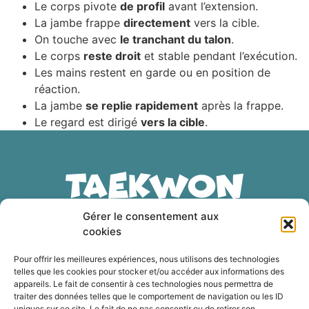
Le corps pivote
de profil
avant l’extension.
La jambe frappe
directement
vers la cible.
On touche avec
le tranchant du talon
.
Le corps
reste droit
et stable pendant l’exécution.
Les mains restent en garde ou en position de
réaction.
La jambe
se replie rapidement
après la frappe.
Le regard est dirigé
vers la cible
.
Lorem ipsum dolor sit amet, consectetur adipiscing
Gérer le consentement aux
elit. Ut elit tellus, luctus nec ullamcorper mattis,
pulvinar dapibus leo.
cookies
Pour offrir les meilleures expériences, nous utilisons des technologies
telles que les cookies pour stocker et/ou accéder aux informations des
Politique de cookies (UE)
appareils. Le fait de consentir à ces technologies nous permettra de
traiter des données telles que le comportement de navigation ou les ID
Conditions générales
uniques sur ce site. Le fait de ne pas consentir ou de retirer son